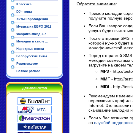
Обратите внимание
:
Классика
DJ - тоны
Пример мелодии содер
получите полную верс
Хиты Евровидения
Если Ваш запрос содер
Музыка на ЕВРО 2012
услуга будет считатьс
Фабрика звезд 1-7
После отправки SMS, 
Мелодии в стиле ...
которой нужно будет з
монофонической мелод
Народные песни
Перед отправкой SMS 
Белорусские Хиты
мелодия совместима с
Рекомендуем
загрузите на своем т
MP3
- http://test
Всякое разное
MMF
- http://test
MIDI
- http://testi
Для абонентов
Рекомендуем изменени
переключить профиль 
Internet. Это позволит
скачивание мелодий и
Если у Вас возникли п
со
службой поддержки