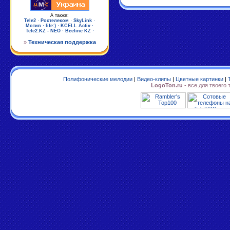
А также:
Tele2
·
Ростелеком
·
SkyLink
·
Мотив
·
life:)
·
KCELL Activ
·
Tele2.KZ - NEO
·
Beeline KZ
·
»
Техническая поддержка
Полифонические мелодии
|
Видео-клипы
|
Цветные картинки
|
LogoTon.ru
- все для твоего