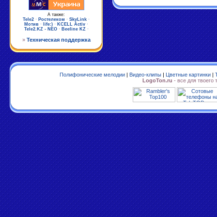
А также:
Tele2
·
Ростелеком
·
SkyLink
·
Мотив
·
life:)
·
KCELL Activ
·
Tele2.KZ - NEO
·
Beeline KZ
·
»
Техническая поддержка
Полифонические мелодии
|
Видео-клипы
|
Цветные картинки
|
LogoTon.ru
- все для твоего