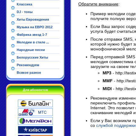
Обратите внимание
:
Классика
DJ - тоны
Пример мелодии содер
получите полную верс
Хиты Евровидения
Если Ваш запрос содер
Музыка на ЕВРО 2012
услуга будет считатьс
Фабрика звезд 1-7
После отправки SMS, 
Мелодии в стиле ...
которой нужно будет з
монофонической мелод
Народные песни
Перед отправкой SMS 
Белорусские Хиты
мелодия совместима с
Рекомендуем
загрузите на своем т
MP3
- http://test
Всякое разное
MMF
- http://test
MIDI
- http://testi
Для абонентов
Рекомендуем изменени
переключить профиль 
Internet. Это позволит
скачивание мелодий и
Если у Вас возникли п
со
службой поддержки