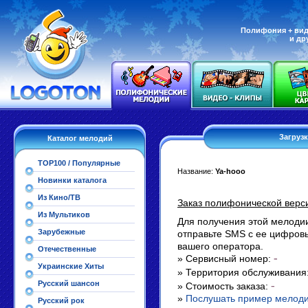
Полифония + вид
и др
Загруз
Каталог мелодий
TOP100 / Популярные
Название:
Ya-hooo
Новинки каталога
Из Кино/ТВ
Заказ полифонической верс
Из Мультиков
Для получения этой мелодии
Зарубежные
отправьте SMS с ее цифро
вашего оператора.
Отечественные
-
» Сервисный номер:
Украинские Хиты
» Территория обслуживания
Русский шансон
-
» Стоимость заказа:
»
Послушать пример мелод
Русский рок