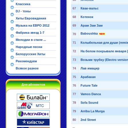
Классика
67
Квак-вальс
DJ - тоны
68
Котенок
Хиты Евровидения
Музыка на ЕВРО 2012
69
Арам Зам Зам
Фабрика звезд 1-7
Baboushka
70
Мелодии в стиле ...
71
Колыбельная для души (remix
Народные песни
72
На белом покрывале января 
Белорусские Хиты
73
Возьми трубку (Electro versio
Рекомендуем
Всякое разное
74
Лав имацир
75
Арабакан
Для абонентов
76
Future Tale
77
Vamos Danca
78
Sofa Sound
79
Arriba La Murga
80
2nd Street