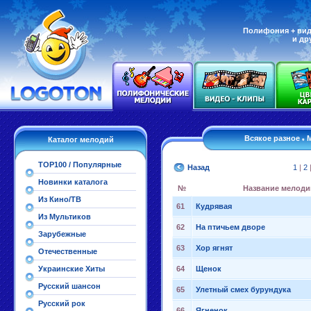
Полифония + вид
и др
Всякое разное
М
Каталог мелодий
*
TOP100 / Популярные
Назад
1
|
2
Новинки каталога
№
Название мелоди
Из Кино/ТВ
61
Кудрявая
Из Мультиков
62
На птичьем дворе
Зарубежные
63
Хор ягнят
Отечественные
Украинские Хиты
64
Щенок
Русский шансон
65
Улетный смех бурундука
Русский рок
66
Ягненок