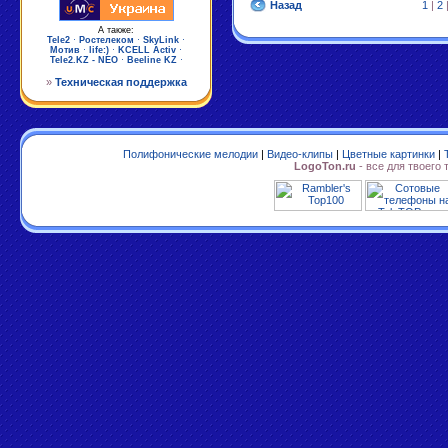
Назад
1
|
2
А также:
Tele2
·
Ростелеком
·
SkyLink
·
Мотив
·
life:)
·
KCELL Activ
·
Tele2.KZ - NEO
·
Beeline KZ
·
»
Техническая поддержка
Полифонические мелодии
|
Видео-клипы
|
Цветные картинки
|
LogoTon.ru
- все для твоего